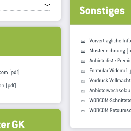
Sonstiges
Vorvertragliche Inf
Musterrechnung [p
Anbieterliste Prem
Formular Widerruf [
com [pdf]
Vordruck Vollmacht
n [pdf]
Anbieterwechselauf
WOBCOM-Schnittste
WOBCOM Retouresc
ter GK