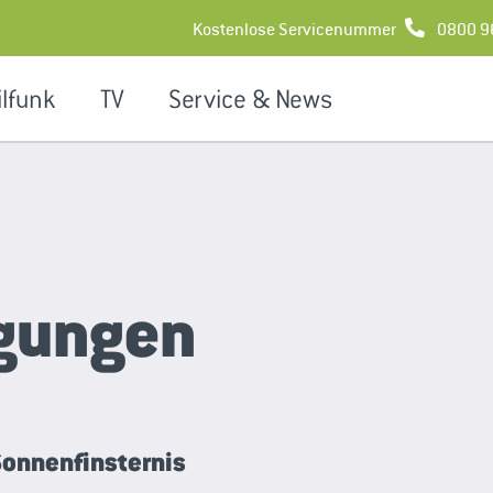
Kostenlose Servicenummer
0800 9
lfunk
TV
Service & News
gungen
Sonnenfinsternis