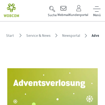
Zum Inhalt springen
Webmail
Kundenportal
Suche
Start
Service & News
Newsportal
Advents