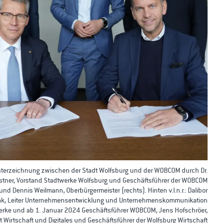
nterzeichnung zwischen der Stadt Wolfsburg und der WOBCOM durch Dr.
stner, Vorstand Stadtwerke Wolfsburg und Geschäftsführer der WOBCOM
 und Dennis Weilmann, Oberbürgermeister (rechts). Hinten v.l.n.r.: Dalibor
ak, Leiter Unternehmensentwicklung und Unternehmenskommunikation
erke und ab 1. Januar 2024 Geschäftsführer WOBCOM, Jens Hofschröer,
 Wirtschaft und Digitales und Geschäftsführer der Wolfsburg Wirtschaft