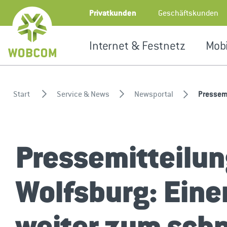
Zum Inhalt springen
Geschäftskunden
Privatkunden
Internet & Festnetz
Mobi
Start
Service & News
Newsportal
Pressemi
Pressemitteilun
Wolfsburg: Eine
weiter zum schn