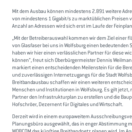
Mit dem Ausbau können mindestens 2.891 weitere Adre
von mindestens 1 Gigabit/s zu marktüblichen Preisen 
Anzahl an Adressen wird sich erst im Laufe der Feinpla
„Mit der Betreiberauswahl kommen wir dem Ziel einer
von Glasfaser bei uns in Wolfsburg einen bedeutenden 
haben wir hier einen verlässlichen Partner für diese w
können”, freut sich Oberbürgermeister Dennis Weilman
markiert einen entscheidenden Meilenstein für die Bere
und zuverlässigen Internetzugangs für die Stadt Wolfsb
Breitbandausbau schaffen wir einen weiteren entscheid
Menschen und Institutionen in Wolfsburg. Es gilt jetzt
Partner den Infrastrukturplan zu erstellen und die Baup
Hofschröer, Dezernent für Digitales und Wirtschaft.
Derzeit wird in einem europaweitem Ausschreibungsver
Planungsbüro ausgewählt, das in enger Abstimmung mit
WOBCOM das künftige Breitbandnetz planen wird. Im A