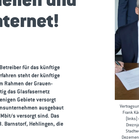
nternet!
 Betreiber für das künftige
fahren steht der künftige
 im Rahmen der Grauen-
ig das Glasfasernetz
jenigen Gebiete versorgt
Vertragsu
tionsunternehmen ausgebaut
Frank Kä
Mbit/s versorgt sind. Das
(links)
B. Barnstorf, Hehlingen, die
Dreznj
Stadtw
Dezernent