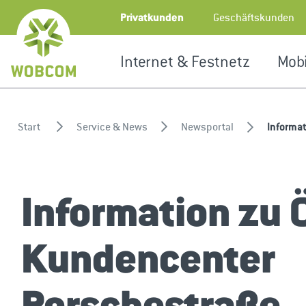
Zum Inhalt springen
Geschäftskunden
Privatkunden
Internet & Festnetz
Mobi
Start
Service & News
Newsportal
Informa
Information zu 
Kundencenter
Porschestraße