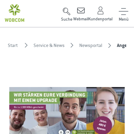
Zum Inhalt springen
Webmail
Kundenportal
Suche
Start
Service & News
Newsportal
Angebot