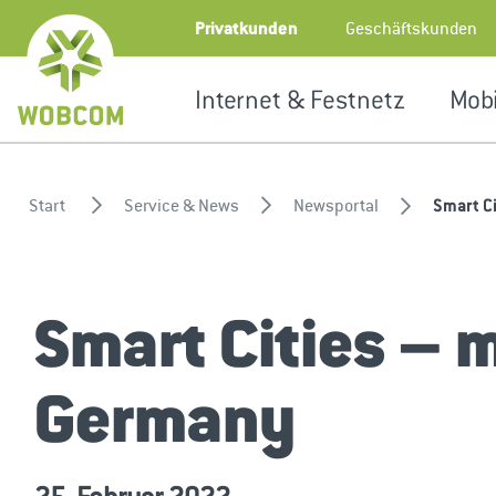
Zum Inhalt springen
Geschäftskunden
Privatkunden
Internet & Festnetz
Mobi
Start
Service & News
Newsportal
Smart C
Smart Cities – 
Germany