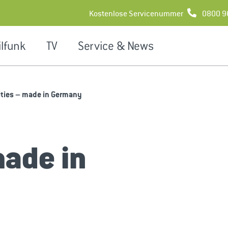
Kostenlose Servicenummer
0800 9
lfunk
TV
Service & News
ities – made in Germany
made in