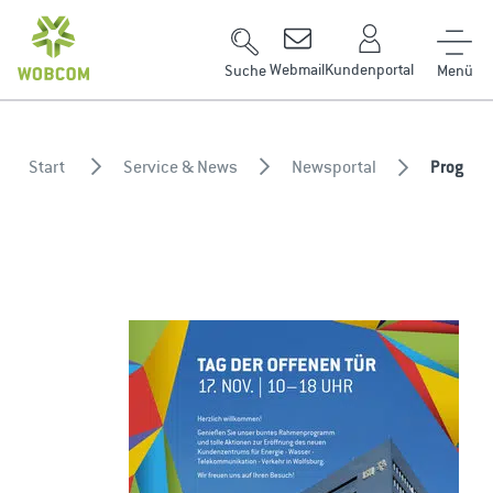
Zum Inhalt springen
Webmail
Kundenportal
Suche
Start
Service & News
Newsportal
Program