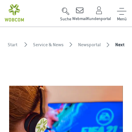
Zum Inhalt springen
Webmail
Kundenportal
Suche
Start
Service & News
Newsportal
Next Ge