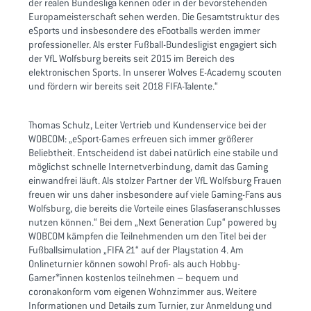
der realen Bundesliga kennen oder in der bevorstehenden
Europameisterschaft sehen werden. Die Gesamtstruktur des
eSports und insbesondere des eFootballs werden immer
professioneller. Als erster Fußball-Bundesligist engagiert sich
der VfL Wolfsburg bereits seit 2015 im Bereich des
elektronischen Sports. In unserer Wolves E-Academy scouten
und fördern wir bereits seit 2018 FIFA-Talente.“
Thomas Schulz, Leiter Vertrieb und Kundenservice bei der
WOBCOM: „eSport-Games erfreuen sich immer größerer
Beliebtheit. Entscheidend ist dabei natürlich eine stabile und
möglichst schnelle Internetverbindung, damit das Gaming
einwandfrei läuft. Als stolzer Partner der VfL Wolfsburg Frauen
freuen wir uns daher insbesondere auf viele Gaming-Fans aus
Wolfsburg, die bereits die Vorteile eines Glasfaseranschlusses
nutzen können.“ Bei dem „Next Generation Cup“ powered by
WOBCOM kämpfen die Teilnehmenden um den Titel bei der
Fußballsimulation „FIFA 21“ auf der Playstation 4. Am
Onlineturnier können sowohl Profi- als auch Hobby-
Gamer*innen kostenlos teilnehmen – bequem und
coronakonform vom eigenen Wohnzimmer aus. Weitere
Informationen und Details zum Turnier, zur Anmeldung und