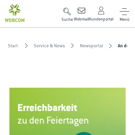
Zum Inhalt springen
Webmail
Kundenportal
Suche
Start
Service & News
Newsportal
An den F