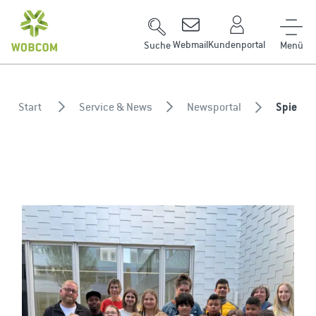
Zum Inhalt springen
Webmail
Kundenportal
Suche
Start
Service & News
Newsportal
Spielen