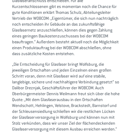
Glasfaseranschluss entschieden. Für alle
Kurzentschlossenen gibt es momentan noch die Chance für
gute Konditionen erklärt Thomas Schulz, Abteilungsleiter
Vertrieb der WOBCOM: „Eigentümer, die sich nun nachträglich
noch entscheiden ihr Gebäude an das zukunftsfähige
Glasfasernetz anzuschließen, können dies gegen Zahlung
eines geringen Baukostenzuschusses bei der WOBCOM
beauftragen.“ Außerdem besteht aktuell noch die Möglichkeit
einen Produktauftrag bei der WOBCOM abschließen, ohne
dass zusätzliche Kosten entstehen.
„Die Entscheidung für Glasfaser bringt Wolfsburg, die
jeweiligen Ortschaften und jeden Einzelnen einen großen
Schritt voran, denn mit Glasfaser wird auf eine stabile,
langlebige, sichere und nachhaltigere Verbindung gesetzt“ so
Dalibor Dreznjak, Geschäftsführer der WOBCOM. Auch
Oberbürgermeister Dennis Weilmann freut sich über die hohe
Quote: „Mit dem Glasfaserausbau in den Ortschaften
Wendschott, Hehlingen, Velstove, Brackstedt, Barnstorf und
der Schleusensiedlung schließen wir die restlichen Lücken
der Glasfaserversorgung in Wolfsburg und können nun mit
Stolz verkünden, dass wir unser Ziel der flächendeckenden
Glasfaserversorgung mit diesem Ausbau erreichen werden.“