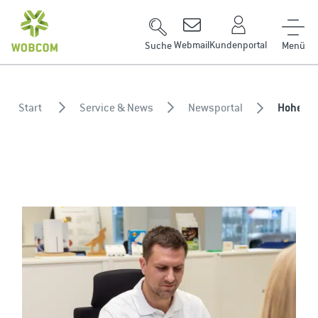
Zum Inhalt springen
Webmail
Kundenportal
Suche
Start
Service & News
Newsportal
Hohe Ab