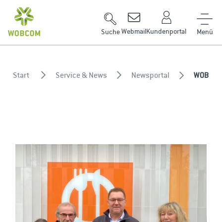
Zum Inhalt springen
Webmail
Kundenportal
Suche
Start
Service & News
Newsportal
WOBCOM s