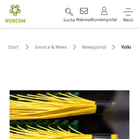
Zum Inhalt springen
Webmail
Kundenportal
Suche
Start
Service & News
Newsportal
Volkmars