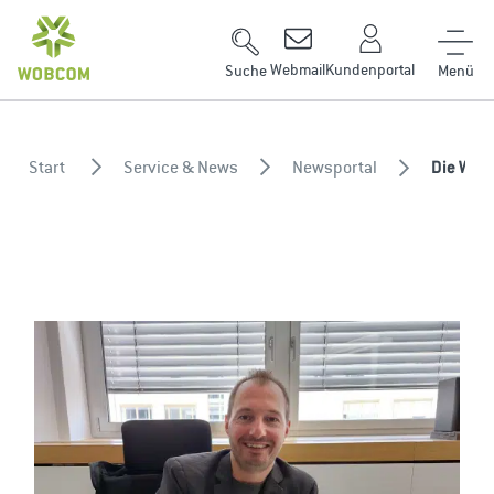
Zum Inhalt springen
Webmail
Kundenportal
Suche
Start
Service & News
Newsportal
Die WOB